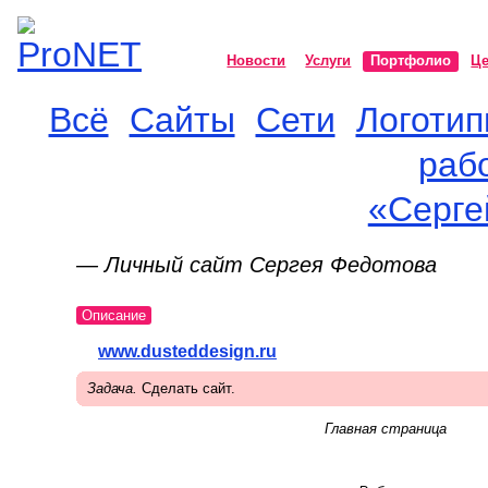
Новости
Услуги
Портфолио
Ц
Всё
Сайты
Сети
Логоти
ProNET
раб
«Серге
— Личный сайт Сергея Федотова
Описание
www.dusteddesign.ru
Задача.
Сделать сайт.
Главная страница